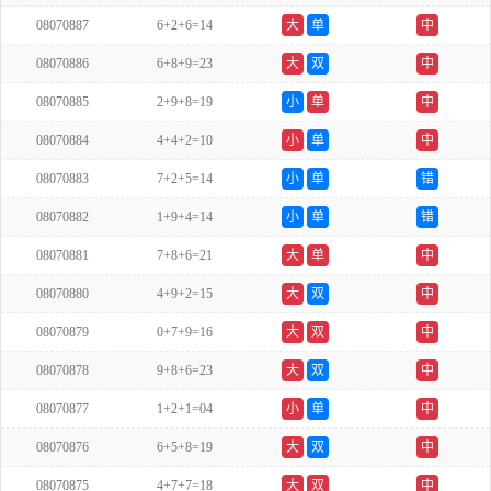
08070887
6+2+6=14
大
单
中
08070886
6+8+9=23
大
双
中
08070885
2+9+8=19
小
单
中
08070884
4+4+2=10
小
单
中
08070883
7+2+5=14
小
单
错
08070882
1+9+4=14
小
单
错
08070881
7+8+6=21
大
单
中
08070880
4+9+2=15
大
双
中
08070879
0+7+9=16
大
双
中
08070878
9+8+6=23
大
双
中
08070877
1+2+1=04
小
单
中
08070876
6+5+8=19
大
双
中
08070875
4+7+7=18
大
双
中