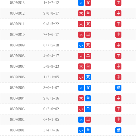
08070913
1+4+7=12
大
双
中
08070912
9+0+8=17
大
单
中
08070911
9+8+5=22
大
双
中
08070910
7+4+6=17
大
单
中
08070909
6+7+5=18
小
双
中
08070908
4+9+4=17
大
单
中
08070907
5+9+9=23
大
单
中
08070906
1+3+1=05
小
双
中
08070905
3+0+4=07
大
双
错
08070904
9+6+1=16
大
单
中
08070903
0+2+0=02
小
单
中
08070902
0+4+1=05
大
单
中
08070901
5+4+7=16
小
单
错