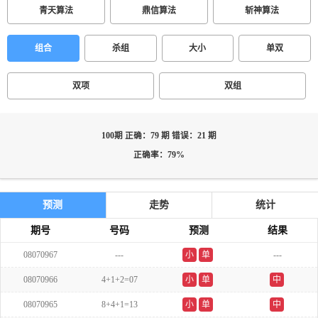
青天算法
鼎信算法
斩神算法
组合
杀组
大小
单双
双项
双组
100期 正确：79 期 错误：21 期
正确率：79%
预测
走势
统计
期号
号码
预测
结果
08070967
---
小
单
---
08070966
4+1+2=07
小
单
中
08070965
8+4+1=13
小
单
中