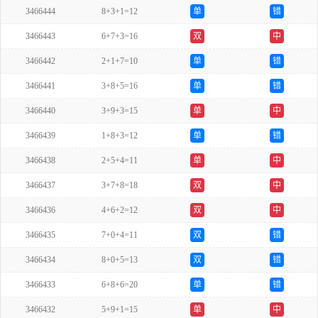
3466444
8+3+1=12
单
错
3466443
6+7+3=16
双
中
3466442
2+1+7=10
单
错
3466441
3+8+5=16
单
错
3466440
3+9+3=15
单
中
3466439
1+8+3=12
单
错
3466438
2+5+4=11
单
中
3466437
3+7+8=18
双
中
3466436
4+6+2=12
双
中
3466435
7+0+4=11
双
错
3466434
8+0+5=13
双
错
3466433
6+8+6=20
单
错
3466432
5+9+1=15
单
中