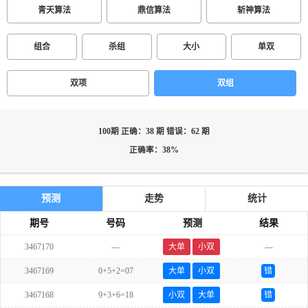
青天算法
鼎信算法
斩神算法
组合
杀组
大小
单双
双项
双组
100期 正确：38 期 错误：62 期
正确率：38%
预测
走势
统计
期号
号码
预测
结果
3467170
---
大单
小双
---
3467169
0+5+2=07
大单
小双
错
3467168
9+3+6=18
小双
大单
错