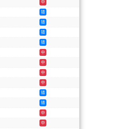
中
错
错
错
错
中
中
中
中
错
错
中
中