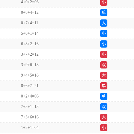
4+0+2=06
小
0+8+4=12
单
0+7+4=11
大
5+8+1=14
小
6+8+2=16
小
3+7+2=12
小
3+9+6=18
双
9+4+5=18
大
8+6+7=21
单
0+2+4=06
单
7+5+1=13
双
7+3+6=16
大
1+2+1=04
小