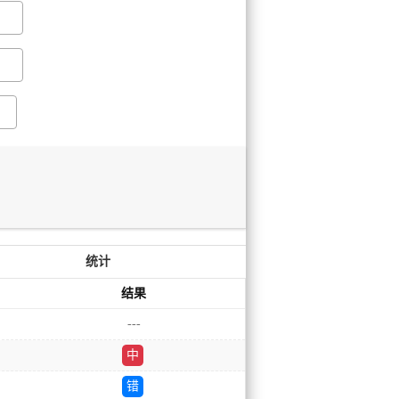
统计
结果
---
中
错