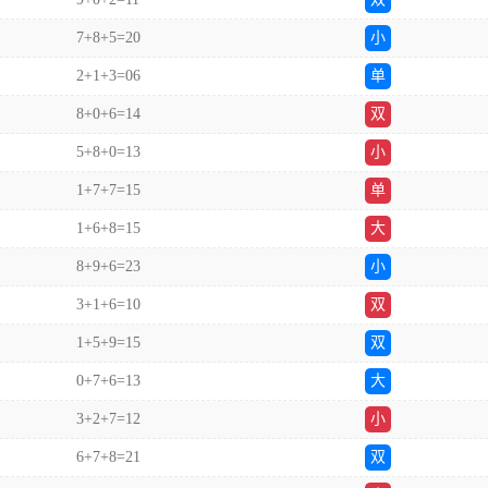
7+8+5=20
小
2+1+3=06
单
8+0+6=14
双
5+8+0=13
小
1+7+7=15
单
1+6+8=15
大
8+9+6=23
小
3+1+6=10
双
1+5+9=15
双
0+7+6=13
大
3+2+7=12
小
6+7+8=21
双