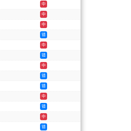
中
中
中
错
中
错
中
错
错
中
错
中
错