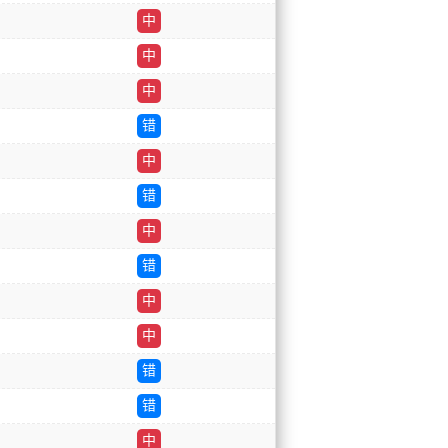
中
中
中
错
中
错
中
错
中
中
错
错
中