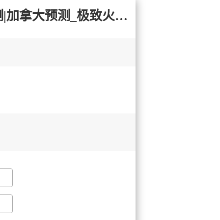
在线预测;28YC.cOM 加拿大28-飞飞28|加拿大专业在线咪牌预测|加拿大预测_极致火热优质的免费预测