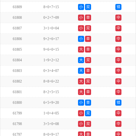
61809
8+0+7=15
小
双
错
61808
0+2+7=09
小
单
中
61807
3+1+0=04
小
双
中
61806
9+2+6=17
小
单
中
61805
9+6+0=15
大
单
中
61804
1+9+2=12
大
双
中
61803
0+3+4=07
大
单
中
61802
8+8+6=22
大
双
中
61801
8+2+5=15
大
单
中
61800
6+5+9=20
小
单
错
61799
1+0+4=05
小
双
中
61798
3+5+0=08
小
双
中
61797
8+0+9=17
大
单
中