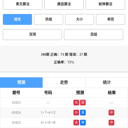
青天算法
鼎信算法
斩神算法
组合
杀组
大小
单双
双项
双组
100期 正确：73 期 错误：27 期
正确率：73%
预测
走势
统计
期号
号码
预测
结果
61825
---
大
双
---
61824
1+7+4=12
小
单
中
61823
9+1+8=18
大
单
中