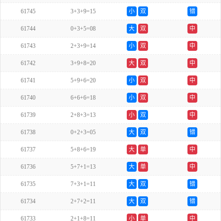
61745
3+3+9=15
小
双
错
61744
0+3+5=08
大
双
中
61743
2+3+9=14
小
双
中
61742
3+9+8=20
大
双
中
61741
5+9+6=20
小
双
中
61740
6+6+6=18
小
双
中
61739
2+8+3=13
小
双
中
61738
0+2+3=05
大
双
错
61737
5+8+6=19
大
单
中
61736
5+7+1=13
大
单
中
61735
7+3+1=11
大
双
错
61734
2+7+2=11
大
双
错
61733
2+1+8=11
小
单
中