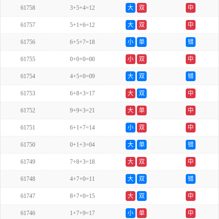
61758
3+5+4=12
大
双
中
61757
5+1+6=12
大
双
中
61756
6+5+7=18
小
单
错
61755
0+0+0=00
小
双
中
61754
4+5+0=09
大
双
错
61753
6+8+3=17
大
双
中
61752
9+9+3=21
大
单
中
61751
6+1+7=14
小
双
中
61750
0+1+3=04
大
单
错
61749
7+8+3=18
大
双
中
61748
4+7+0=11
大
双
错
61747
8+7+0=15
大
双
中
61746
1+7+9=17
小
单
中