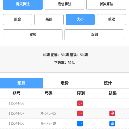
青天算法
鼎信算法
斩神算法
组合
杀组
大小
单双
双项
双组
100期 正确：50 期 错误：50 期
正确率：50%
预测
走势
统计
期号
号码
预测
结果
115044458
---
小
---
单
115044457
0+5+0=05
小
中
115044456
6+4+9=19
小
错