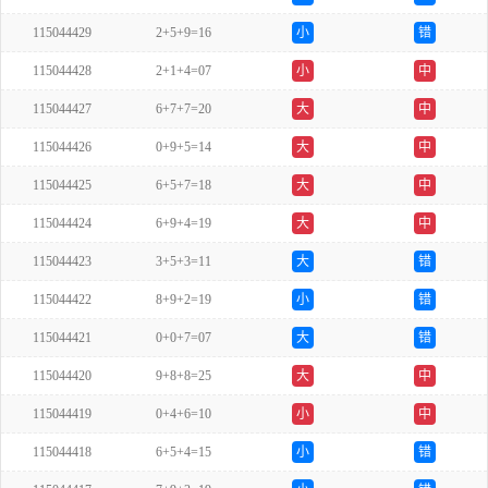
115044429
2+5+9=16
小
错
115044428
2+1+4=07
小
中
115044427
6+7+7=20
大
中
115044426
0+9+5=14
大
中
115044425
6+5+7=18
大
中
115044424
6+9+4=19
大
中
115044423
3+5+3=11
大
错
115044422
8+9+2=19
小
错
115044421
0+0+7=07
大
错
115044420
9+8+8=25
大
中
115044419
0+4+6=10
小
中
115044418
6+5+4=15
小
错