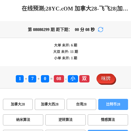
在线预测;28YC.cOM 加拿大28-飞飞28|加拿大专业在线咪牌预测|加拿大预测_极致火热优质的免费预测
第
08080299
期 距下期：
00
分
08
秒
大单
未开:
6
期
大双
未开:
11
期
小单
未开:
1
期
1
7
0
08
小
双
咪牌
+
+
=
-
加拿大28
加拿大西28
台湾28
比特币28
纳米算法
逆转算法
情感算法