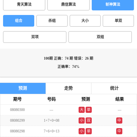
青天算法
鼎信算法
斩神算法
组合
杀组
大小
单双
双项
双组
100期 正确：74 期 错误：26 期
正确率：74%
预测
走势
统计
期号
号码
预测
结果
08080300
---
大
单
---
08080299
1+7+0=08
小
双
中
08080298
7+6+0=13
小
单
中