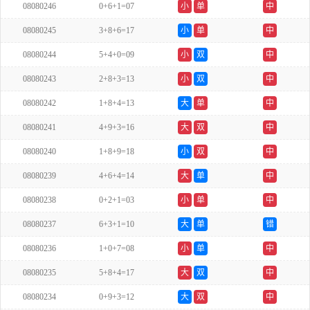
08080246
0+6+1=07
小
单
中
08080245
3+8+6=17
小
单
中
08080244
5+4+0=09
小
双
中
08080243
2+8+3=13
小
双
中
08080242
1+8+4=13
大
单
中
08080241
4+9+3=16
大
双
中
08080240
1+8+9=18
小
双
中
08080239
4+6+4=14
大
单
中
08080238
0+2+1=03
小
单
中
08080237
6+3+1=10
大
单
错
08080236
1+0+7=08
小
单
中
08080235
5+8+4=17
大
双
中
08080234
0+9+3=12
大
双
中