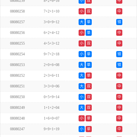
08080259
8+2+6=16
小
双
中
08080258
7+2+1=10
小
双
中
08080257
3+0+9=12
大
单
错
08080256
6+2+4=12
小
单
中
08080255
4+5+3=12
小
双
中
08080254
9+7+2=18
小
单
错
08080253
2+0+6=08
大
单
错
08080252
2+3+6=11
大
单
中
08080251
3+3+0=06
大
双
中
08080250
0+5+9=14
小
双
中
08080249
1+1+2=04
大
双
中
08080248
1+6+0=07
小
单
中
08080247
9+9+1=19
小
单
中