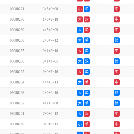
08080271
3+5+0=08
小
单
中
08080270
1+8+9=18
大
双
中
08080269
4+5+0=09
大
单
中
08080268
2+3+7=12
大
单
错
08080267
9+1+8=18
大
单
中
08080266
0+1+4=05
大
双
错
08080265
0+9+7=16
大
单
中
08080264
4+4+5=13
大
单
中
08080263
2+2+6=10
大
单
错
08080262
4+1+3=08
大
单
错
08080261
7+5+0=12
大
双
中
08080260
9+0+6=15
小
单
中