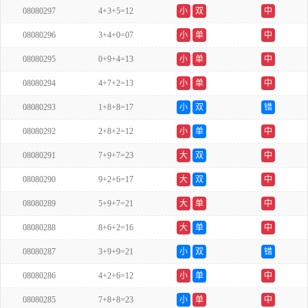
08080297
4+3+5=12
小
双
中
08080296
3+4+0=07
小
单
中
08080295
0+9+4=13
小
单
中
08080294
4+7+2=13
小
单
中
08080293
1+8+8=17
小
双
错
08080292
2+8+2=12
小
单
中
08080291
7+9+7=23
大
双
中
08080290
9+2+6=17
大
双
中
08080289
5+9+7=21
大
单
中
08080288
8+6+2=16
大
单
中
08080287
3+9+9=21
小
双
错
08080286
4+2+6=12
小
单
中
08080285
7+8+8=23
小
单
中