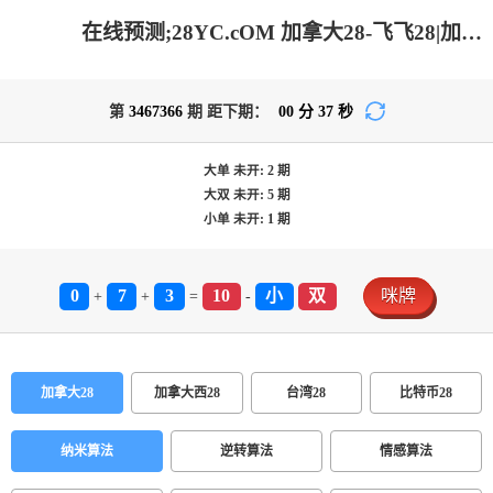
在线预测;28YC.cOM 加拿大28-飞飞28|加拿大专业在线咪牌预测|加拿大预测_极致火热优质的免费预测
第
3467366
期 距下期：
00
分
37
秒
大单
未开:
2
期
大双
未开:
5
期
小单
未开:
1
期
0
7
3
10
小
双
咪牌
+
+
=
-
加拿大28
加拿大西28
台湾28
比特币28
纳米算法
逆转算法
情感算法