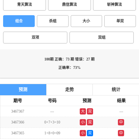
青天算法
鼎信算法
斩神算法
组合
杀组
大小
单双
双项
双组
100期 正确：73 期 错误：27 期
正确率：73%
预测
走势
统计
期号
号码
预测
结果
3467367
---
大
双
---
3467366
0+7+3=10
小
双
中
3467365
1+8+0=09
小
双
中