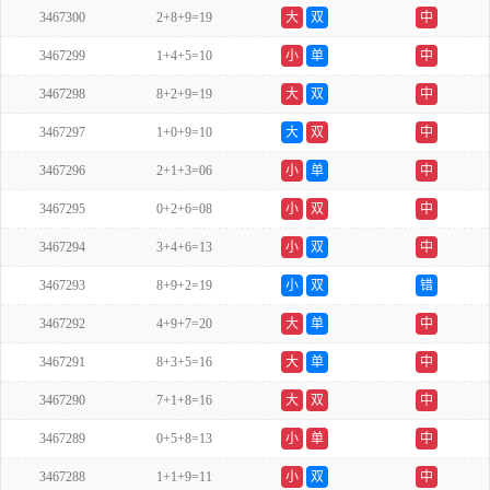
3467300
2+8+9=19
大
双
中
3467299
1+4+5=10
小
单
中
3467298
8+2+9=19
大
双
中
3467297
1+0+9=10
大
双
中
3467296
2+1+3=06
小
单
中
3467295
0+2+6=08
小
双
中
3467294
3+4+6=13
小
双
中
3467293
8+9+2=19
小
双
错
3467292
4+9+7=20
大
单
中
3467291
8+3+5=16
大
单
中
3467290
7+1+8=16
大
双
中
3467289
0+5+8=13
小
单
中
3467288
1+1+9=11
小
双
中