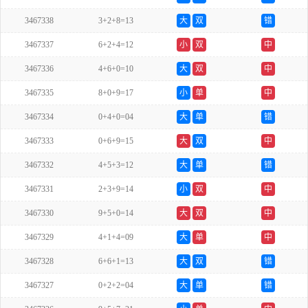
3467338
3+2+8=13
大
双
错
3467337
6+2+4=12
小
双
中
3467336
4+6+0=10
大
双
中
3467335
8+0+9=17
小
单
中
3467334
0+4+0=04
大
单
错
3467333
0+6+9=15
大
双
中
3467332
4+5+3=12
大
单
错
3467331
2+3+9=14
小
双
中
3467330
9+5+0=14
大
双
中
3467329
4+1+4=09
大
单
中
3467328
6+6+1=13
大
双
错
3467327
0+2+2=04
大
单
错