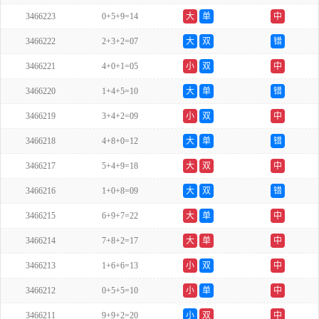
3466223
0+5+9=14
大
单
中
3466222
2+3+2=07
大
双
错
3466221
4+0+1=05
小
双
中
3466220
1+4+5=10
大
单
错
3466219
3+4+2=09
小
双
中
3466218
4+8+0=12
大
单
错
3466217
5+4+9=18
大
双
中
3466216
1+0+8=09
大
双
错
3466215
6+9+7=22
大
单
中
3466214
7+8+2=17
大
单
中
3466213
1+6+6=13
小
双
中
3466212
0+5+5=10
小
单
中
3466211
9+9+2=20
小
双
中