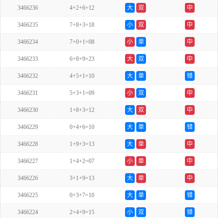
3466236
4+2+6=12
大
双
中
3466235
7+8+3=18
小
双
中
3466234
7+0+1=08
小
单
中
3466233
6+8+9=23
大
双
中
3466232
4+5+1=10
大
单
错
3466231
5+3+1=09
小
双
中
3466230
1+8+3=12
大
双
中
3466229
0+4+6=10
大
单
错
3466228
1+9+3=13
大
单
中
3466227
1+4+2=07
小
单
中
3466226
3+1+9=13
大
单
中
3466225
0+3+7=10
大
单
错
3466224
2+4+9=15
小
双
错