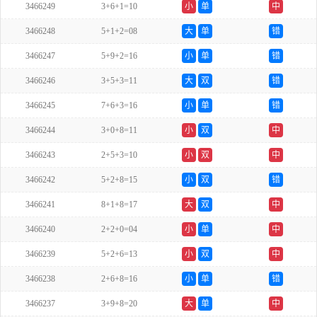
3466249
3+6+1=10
小
单
中
3466248
5+1+2=08
大
单
错
3466247
5+9+2=16
小
单
错
3466246
3+5+3=11
大
双
错
3466245
7+6+3=16
小
单
错
3466244
3+0+8=11
小
双
中
3466243
2+5+3=10
小
双
中
3466242
5+2+8=15
小
双
错
3466241
8+1+8=17
大
双
中
3466240
2+2+0=04
小
单
中
3466239
5+2+6=13
小
双
中
3466238
2+6+8=16
小
单
错
3466237
3+9+8=20
大
单
中