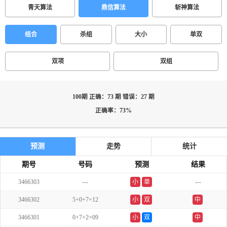
青天算法
鼎信算法
斩神算法
组合
杀组
大小
单双
双项
双组
100期 正确：73 期 错误：27 期
正确率：73%
预测
走势
统计
期号
号码
预测
结果
3466303
---
小
单
---
3466302
5+0+7=12
小
双
中
3466301
0+7+2=09
小
双
中