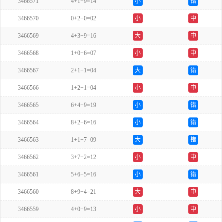
3466571
4+1+9=14
小
错
3466570
0+2+0=02
小
中
3466569
4+3+9=16
大
中
3466568
1+0+6=07
小
中
3466567
2+1+1=04
大
错
3466566
1+2+1=04
小
中
3466565
6+4+9=19
小
错
3466564
8+2+6=16
小
错
3466563
1+1+7=09
大
错
3466562
3+7+2=12
小
中
3466561
5+6+5=16
小
错
3466560
8+9+4=21
大
中
3466559
4+0+9=13
小
中