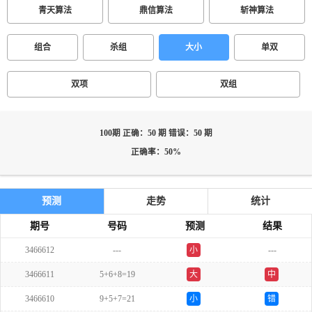
青天算法
鼎信算法
斩神算法
组合
杀组
大小
单双
双项
双组
100期 正确：50 期 错误：50 期
正确率：50%
预测
走势
统计
期号
号码
预测
结果
3466612
---
小
---
单
3466611
5+6+8=19
大
中
3466610
9+5+7=21
小
错