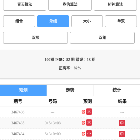
青天算法
鼎信算法
斩神算法
组合
杀组
大小
单双
双项
双组
100期 正确：82 期 错误：18 期
正确率：82%
预测
走势
统计
期号
号码
预测
结果
大
3467436
---
殺
---
双
大
3467435
0+5+3=08
殺
中
单
小
3467434
6+3+0=09
殺
中
双