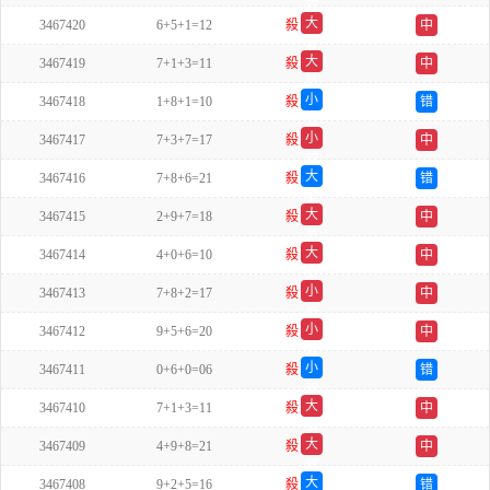
双
大
3467420
6+5+1=12
殺
中
双
大
3467419
7+1+3=11
殺
中
单
小
3467418
1+8+1=10
殺
错
双
小
3467417
7+3+7=17
殺
中
双
大
3467416
7+8+6=21
殺
错
单
大
3467415
2+9+7=18
殺
中
单
大
3467414
4+0+6=10
殺
中
单
小
3467413
7+8+2=17
殺
中
单
小
3467412
9+5+6=20
殺
中
双
小
3467411
0+6+0=06
殺
错
双
大
3467410
7+1+3=11
殺
中
单
大
3467409
4+9+8=21
殺
中
双
大
3467408
9+2+5=16
殺
错