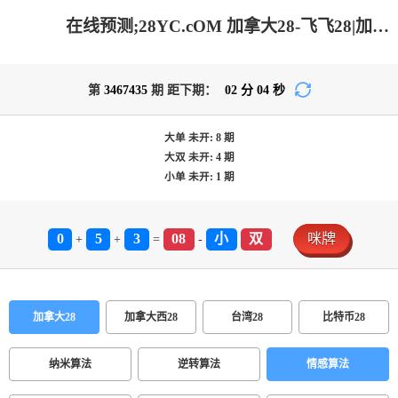
在线预测;28YC.cOM 加拿大28-飞飞28|加拿大专业在线咪牌预测|加拿大预测_极致火热优质的免费预测
第
3467435
期 距下期：
02
分
04
秒
大单
未开:
8
期
大双
未开:
4
期
小单
未开:
1
期
0
5
3
08
小
双
咪牌
+
+
=
-
加拿大28
加拿大西28
台湾28
比特币28
纳米算法
逆转算法
情感算法