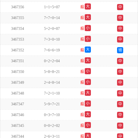
双
大
3467356
1+1+5=07
殺
中
双
大
3467355
7+7+0=14
殺
中
单
小
3467354
5+2+0=07
殺
中
双
小
3467353
7+3+0=10
殺
中
单
大
3467352
7+6+6=19
殺
错
单
大
3467351
0+2+2=04
殺
中
单
小
3467350
5+8+8=21
殺
中
双
小
3467349
2+4+8=14
殺
中
单
大
3467348
7+2+1=10
殺
中
单
小
3467347
5+9+7=21
殺
中
单
大
3467346
0+3+7=10
殺
中
单
小
3467345
0+0+2=02
殺
中
单
大
3467344
2+6+3=11
殺
中