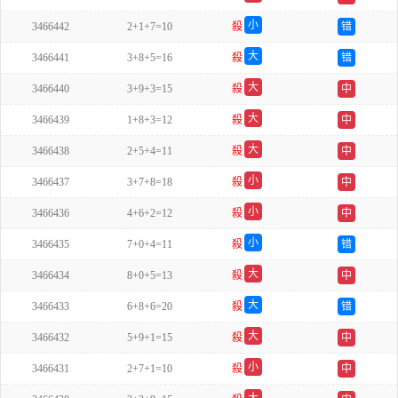
单
小
3466442
2+1+7=10
殺
错
双
大
3466441
3+8+5=16
殺
错
双
大
3466440
3+9+3=15
殺
中
双
大
3466439
1+8+3=12
殺
中
双
大
3466438
2+5+4=11
殺
中
双
小
3466437
3+7+8=18
殺
中
双
小
3466436
4+6+2=12
殺
中
单
小
3466435
7+0+4=11
殺
错
单
大
3466434
8+0+5=13
殺
中
双
大
3466433
6+8+6=20
殺
错
双
大
3466432
5+9+1=15
殺
中
双
小
3466431
2+7+1=10
殺
中
单