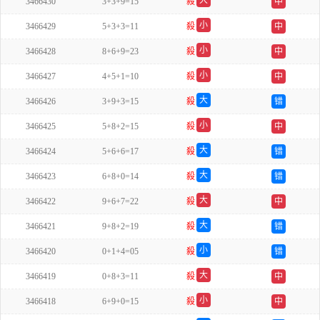
大
3466430
3+3+9=15
殺
中
双
小
3466429
5+3+3=11
殺
中
双
小
3466428
8+6+9=23
殺
中
单
小
3466427
4+5+1=10
殺
中
单
大
3466426
3+9+3=15
殺
错
单
小
3466425
5+8+2=15
殺
中
单
大
3466424
5+6+6=17
殺
错
单
大
3466423
6+8+0=14
殺
错
双
大
3466422
9+6+7=22
殺
中
单
大
3466421
9+8+2=19
殺
错
单
小
3466420
0+1+4=05
殺
错
单
大
3466419
0+8+3=11
殺
中
单
小
3466418
6+9+0=15
殺
中
单