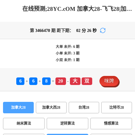
在线预测;28YC.cOM 加拿大28-飞飞28|加拿大专业在线咪牌预测|加拿大预测_极致火热优质的免费预测
第
3466470
期 距下期：
02
分
26
秒
大单
未开:
6
期
小单
未开:
3
期
小双
未开:
1
期
6
6
8
20
大
双
咪牌
+
+
=
-
加拿大28
加拿大西28
台湾28
比特币28
纳米算法
逆转算法
情感算法