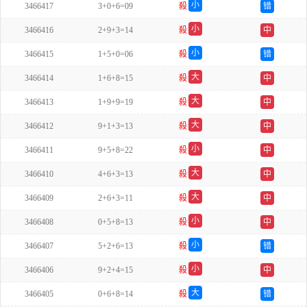
小
3466417
3+0+6=09
殺
错
单
小
3466416
2+9+3=14
殺
中
双
小
3466415
1+5+0=06
殺
错
双
大
3466414
1+6+8=15
殺
中
双
大
3466413
1+9+9=19
殺
中
双
大
3466412
9+1+3=13
殺
中
单
小
3466411
9+5+8=22
殺
中
双
大
3466410
4+6+3=13
殺
中
双
大
3466409
2+6+3=11
殺
中
单
小
3466408
0+5+8=13
殺
中
双
小
3466407
5+2+6=13
殺
错
单
小
3466406
9+2+4=15
殺
中
双
大
3466405
0+6+8=14
殺
错
双