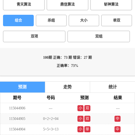
青天算法
鼎信算法
斩神算法
组合
杀组
大小
单双
双项
双组
100期 正确：73 期 错误：27 期
正确率：73%
预测
走势
统计
期号
号码
预测
结果
115044906
---
小
双
---
115044905
0+2+2=04
小
双
中
115044904
5+5+3=13
小
单
中