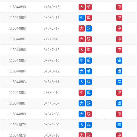
115044890
1+5+9=15
大
单
中
115044889
2+9+6=17
小
单
中
115044888
8+7+2=17
大
双
中
115044887
2+7+9=18
大
双
中
115044886
6+2+7=15
大
单
中
115044885
0+8+8=16
小
单
错
115044884
6+6+0=12
大
单
错
115044883
0+5+6=11
大
双
错
115044882
2+8+0=10
小
单
中
115044881
0+4+3=07
大
双
错
115044880
3+3+2=08
大
双
中
115044879
0+9+0=09
大
双
错
115044878
5+6+7=18
大
双
中