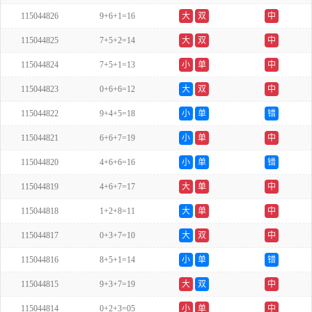
115044826
9+6+1=16
大
双
中
115044825
7+5+2=14
大
双
中
115044824
7+5+1=13
小
单
中
115044823
0+6+6=12
大
双
中
115044822
9+4+5=18
小
单
错
115044821
6+6+7=19
小
单
中
115044820
4+6+6=16
小
单
错
115044819
4+6+7=17
大
单
中
115044818
1+2+8=11
大
单
中
115044817
0+3+7=10
大
双
中
115044816
8+5+1=14
小
单
错
115044815
9+3+7=19
大
双
中
115044814
0+2+3=05
小
单
中