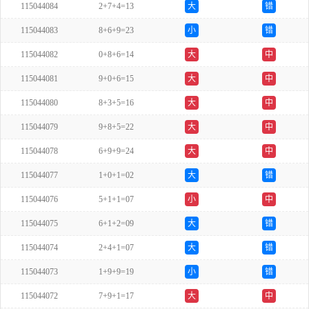
115044084
2+7+4=13
大
错
115044083
8+6+9=23
小
错
115044082
0+8+6=14
大
中
115044081
9+0+6=15
大
中
115044080
8+3+5=16
大
中
115044079
9+8+5=22
大
中
115044078
6+9+9=24
大
中
115044077
1+0+1=02
大
错
115044076
5+1+1=07
小
中
115044075
6+1+2=09
大
错
115044074
2+4+1=07
大
错
115044073
1+9+9=19
小
错
115044072
7+9+1=17
大
中