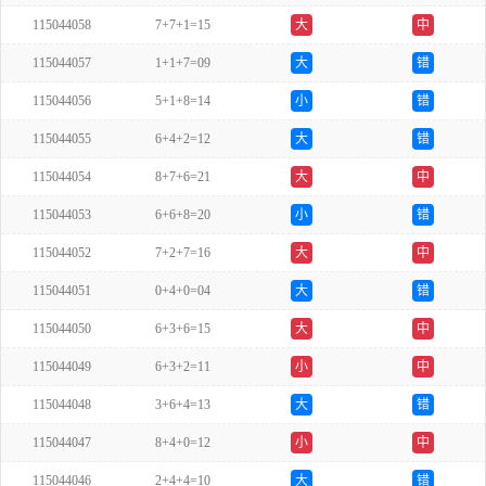
115044058
7+7+1=15
大
中
115044057
1+1+7=09
大
错
115044056
5+1+8=14
小
错
115044055
6+4+2=12
大
错
115044054
8+7+6=21
大
中
115044053
6+6+8=20
小
错
115044052
7+2+7=16
大
中
115044051
0+4+0=04
大
错
115044050
6+3+6=15
大
中
115044049
6+3+2=11
小
中
115044048
3+6+4=13
大
错
115044047
8+4+0=12
小
中
115044046
2+4+4=10
大
错