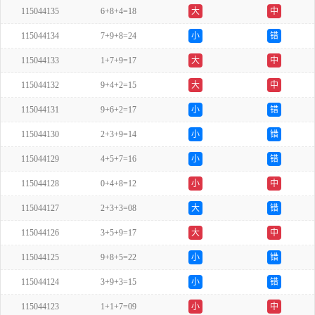
115044135
6+8+4=18
大
中
115044134
7+9+8=24
小
错
115044133
1+7+9=17
大
中
115044132
9+4+2=15
大
中
115044131
9+6+2=17
小
错
115044130
2+3+9=14
小
错
115044129
4+5+7=16
小
错
115044128
0+4+8=12
小
中
115044127
2+3+3=08
大
错
115044126
3+5+9=17
大
中
115044125
9+8+5=22
小
错
115044124
3+9+3=15
小
错
115044123
1+1+7=09
小
中