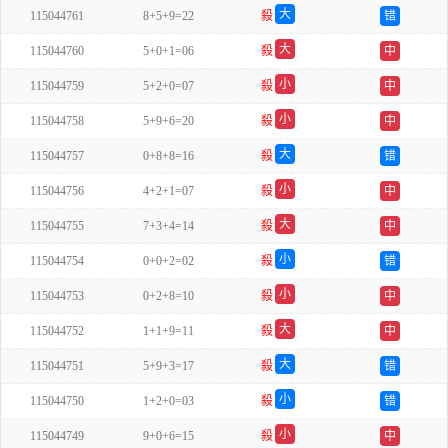
大
115044761
8+5+9=22
殺
错
双
大
115044760
5+0+1=06
殺
中
双
小
115044759
5+2+0=07
殺
中
双
小
115044758
5+9+6=20
殺
中
单
大
115044757
0+8+8=16
殺
错
双
小
115044756
4+2+1=07
殺
中
双
大
115044755
7+3+4=14
殺
中
单
小
115044754
0+0+2=02
殺
错
双
小
115044753
0+2+8=10
殺
中
单
大
115044752
1+1+9=11
殺
中
单
大
115044751
5+9+3=17
殺
错
单
小
115044750
1+2+0=03
殺
错
单
小
115044749
9+0+6=15
殺
中