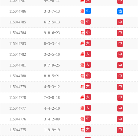
大
115044787
4+1+6=11
殺
中
单
小
115044786
3+3+7=13
殺
错
单
小
115044785
6+2+5=13
殺
中
双
小
115044784
9+8+6=23
殺
中
单
大
115044783
8+3+3=14
殺
中
单
大
115044782
3+2+5=10
殺
中
单
大
115044781
9+7+9=25
殺
中
双
小
115044780
8+8+5=21
殺
中
双
大
115044779
4+5+3=12
殺
中
双
大
115044778
7+3+8=18
殺
中
单
大
115044777
4+4+2=10
殺
中
单
小
115044776
3+4+2=09
殺
中
双
大
115044775
1+9+9=19
殺
中
双