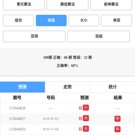
青天算法
鼎信算法
斩神算法
组合
杀组
大小
单双
双项
双组
100期 正确：68 期 错误：32 期
正确率：68%
预测
走势
统计
期号
号码
预测
结果
小
115044828
---
殺
---
单
大
115044827
4+4+4=12
殺
中
双
大
115044826
9+6+1=16
殺
中
单