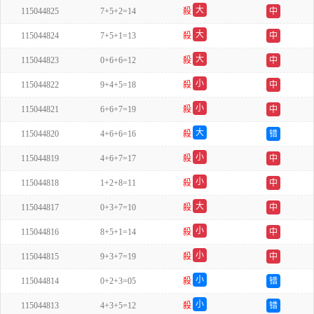
大
115044825
7+5+2=14
殺
中
单
大
115044824
7+5+1=13
殺
中
单
大
115044823
0+6+6=12
殺
中
单
小
115044822
9+4+5=18
殺
中
单
小
115044821
6+6+7=19
殺
中
双
大
115044820
4+6+6=16
殺
错
双
小
115044819
4+6+7=17
殺
中
单
小
115044818
1+2+8=11
殺
中
双
大
115044817
0+3+7=10
殺
中
单
小
115044816
8+5+1=14
殺
中
双
小
115044815
9+3+7=19
殺
中
单
小
115044814
0+2+3=05
殺
错
单
小
115044813
4+3+5=12
殺
错