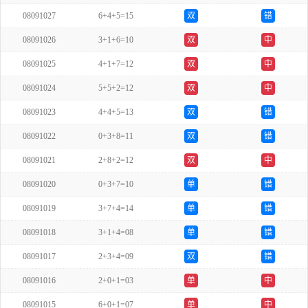
08091027
6+4+5=15
双
错
08091026
3+1+6=10
双
中
08091025
4+1+7=12
双
中
08091024
5+5+2=12
双
中
08091023
4+4+5=13
双
错
08091022
0+3+8=11
双
错
08091021
2+8+2=12
双
中
08091020
0+3+7=10
单
错
08091019
3+7+4=14
单
错
08091018
3+1+4=08
单
错
08091017
2+3+4=09
双
错
08091016
2+0+1=03
单
中
08091015
6+0+1=07
单
中