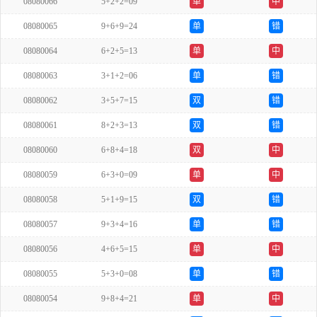
08080066
5+2+2=09
单
中
08080065
9+6+9=24
单
错
08080064
6+2+5=13
单
中
08080063
3+1+2=06
单
错
08080062
3+5+7=15
双
错
08080061
8+2+3=13
双
错
08080060
6+8+4=18
双
中
08080059
6+3+0=09
单
中
08080058
5+1+9=15
双
错
08080057
9+3+4=16
单
错
08080056
4+6+5=15
单
中
08080055
5+3+0=08
单
错
08080054
9+8+4=21
单
中