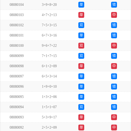
08080104
3+9+8=20
单
错
08080103
4+7+2=13
单
中
08080102
7+5+3=15
双
错
08080101
6+7+3=16
单
错
08080100
9+6+7=22
双
中
08080099
7+1+7=15
双
错
08080098
6+1+2=09
单
中
08080097
6+5+3=14
单
错
08080096
1+9+0=10
单
错
08080095
1+3+2=06
单
错
08080094
1+5+1=07
双
错
08080093
5+3+9=17
单
中
08080092
2+5+2=09
单
中