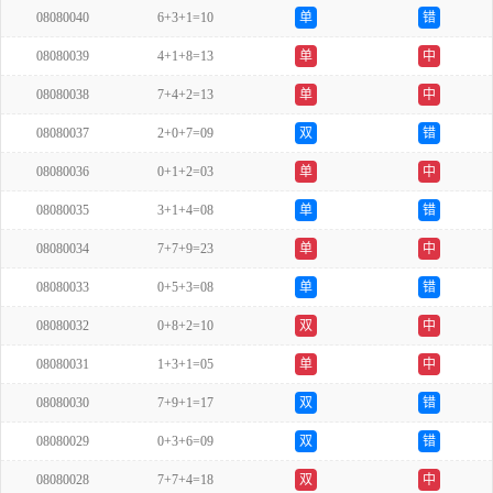
08080040
6+3+1=10
单
错
08080039
4+1+8=13
单
中
08080038
7+4+2=13
单
中
08080037
2+0+7=09
双
错
08080036
0+1+2=03
单
中
08080035
3+1+4=08
单
错
08080034
7+7+9=23
单
中
08080033
0+5+3=08
单
错
08080032
0+8+2=10
双
中
08080031
1+3+1=05
单
中
08080030
7+9+1=17
双
错
08080029
0+3+6=09
双
错
08080028
7+7+4=18
双
中