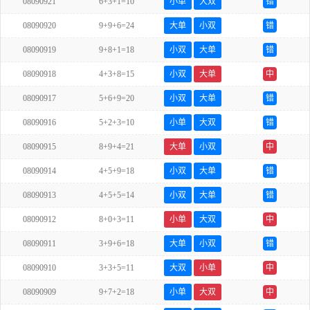
08090921
6+3+1=10
小单
大双
错
08090920
9+9+6=24
大单
小双
错
08090919
9+8+1=18
小双
大单
错
08090918
4+3+8=15
小双
大单
中
08090917
5+6+9=20
小双
大单
错
08090916
5+2+3=10
小单
大双
错
08090915
8+9+4=21
大单
小双
中
08090914
4+5+9=18
小双
大单
错
08090913
4+5+5=14
小双
大单
错
08090912
8+0+3=11
小单
大双
中
08090911
3+9+6=18
大单
小双
错
08090910
3+3+5=11
大双
小单
中
08090909
9+7+2=18
小单
大双
中