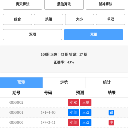
青天算法
鼎信算法
斩神算法
组合
杀组
大小
单双
双项
双组
100期 正确：43 期 错误：57 期
正确率：43%
预测
走势
统计
期号
号码
预测
结果
08090962
---
小双
大单
---
08090961
1+1+4=06
小单
大双
错
08090960
1+7+3=11
小单
大双
中