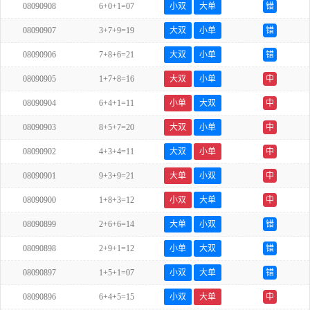
08090908
6+0+1=07
小双
大单
错
08090907
3+7+9=19
大双
小单
错
08090906
7+8+6=21
大双
小单
错
08090905
1+7+8=16
大双
小单
中
08090904
6+4+1=11
小单
大双
中
08090903
8+5+7=20
大双
小单
中
08090902
4+3+4=11
大双
小单
中
08090901
9+3+9=21
大单
小双
中
08090900
1+8+3=12
小双
大单
中
08090899
2+6+6=14
大单
小双
错
08090898
2+9+1=12
小单
大双
错
08090897
1+5+1=07
小双
大单
错
08090896
6+4+5=15
小双
大单
中