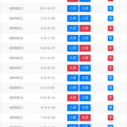
08090823
8+1+4=13
小双
大单
错
08090822
2+6+1=09
大单
小双
错
08090821
4+0+9=13
大双
小单
中
08090820
3+0+2=05
大单
小双
错
08090819
9+8+6=23
小双
大单
中
08090818
0+1+6=07
大双
小单
中
08090817
4+6+9=19
大单
小双
中
08090816
4+8+9=21
小单
大双
错
08090815
0+2+5=07
小双
大单
错
08090814
0+6+8=14
大双
小单
中
08090813
4+3+3=10
小单
大双
错
08090812
7+9+0=16
小单
大双
中