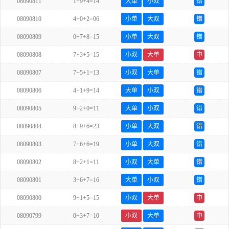
08090811
1+9+4=14
大单
小双
错
08090810
4+0+2=06
小单
大双
错
08090809
0+7+8=15
小单
大双
错
08090808
7+3+5=15
小双
大单
中
08090807
7+5+1=13
小双
大单
错
08090806
4+1+9=14
大单
小双
错
08090805
9+2+0=11
大单
小双
错
08090804
8+9+6=23
小单
大双
错
08090803
7+6+6=19
小单
大双
错
08090802
8+2+1=11
小双
大单
错
08090801
3+6+7=16
大单
小双
错
08090800
9+1+5=15
小双
大单
中
08090799
0+3+7=10
小双
大单
中