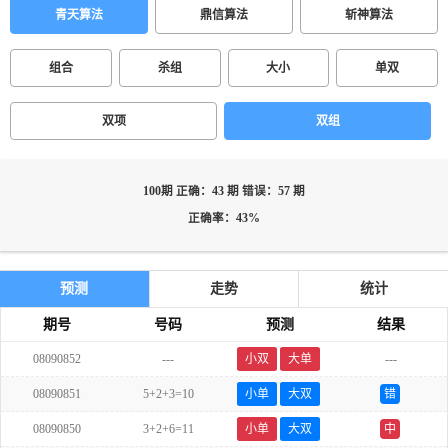
青天算法
鼎信算法
斩神算法
组合
杀组
大小
单双
双项
双组
100期 正确：43 期 错误：57 期
正确率：43%
预测
走势
统计
期号
号码
预测
结果
08090852
---
小双
大单
---
08090851
5+2+3=10
小单
大双
错
08090850
3+2+6=11
小单
大双
中