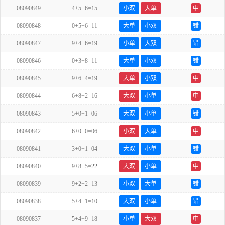
08090849
4+5+6=15
小双
大单
中
08090848
0+5+6=11
大单
小双
错
08090847
9+4+6=19
小单
大双
错
08090846
0+3+8=11
大单
小双
错
08090845
9+6+4=19
大单
小双
中
08090844
6+8+2=16
大双
小单
中
08090843
5+0+1=06
大双
小单
错
08090842
6+0+0=06
小双
大单
中
08090841
3+0+1=04
大双
小单
错
08090840
9+8+5=22
大双
小单
中
08090839
9+2+2=13
小双
大单
错
08090838
5+4+1=10
大双
小单
错
08090837
5+4+9=18
小单
大双
中