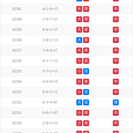
62341
4+2+9=15
大
单
中
62340
1+9+7=17
大
单
中
62339
8+6+1=15
大
单
中
62338
3+8+2=13
大
单
中
62337
5+8+4=17
大
单
中
62336
4+1+7=12
小
双
中
62335
5+3+5=13
小
双
中
62334
4+0+9=13
小
单
中
62333
8+0+3=11
小
双
中
62332
0+3+4=07
大
双
错
62331
6+0+1=07
小
单
中
62330
2+8+3=13
小
单
中