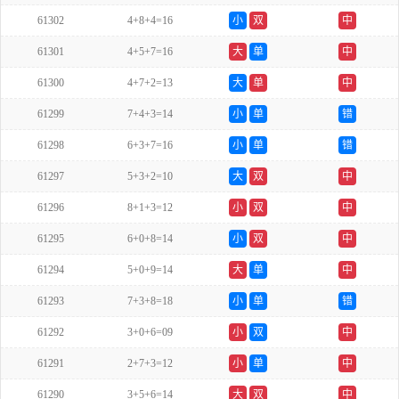
61302
4+8+4=16
小
双
中
61301
4+5+7=16
大
单
中
61300
4+7+2=13
大
单
中
61299
7+4+3=14
小
单
错
61298
6+3+7=16
小
单
错
61297
5+3+2=10
大
双
中
61296
8+1+3=12
小
双
中
61295
6+0+8=14
小
双
中
61294
5+0+9=14
大
单
中
61293
7+3+8=18
小
单
错
61292
3+0+6=09
小
双
中
61291
2+7+3=12
小
单
中
61290
3+5+6=14
大
双
中