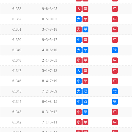
61353
9+8+8=25
大
单
中
61352
0+5+0=05
大
单
中
61351
3+7+8=18
大
单
中
61350
9+3+5=17
小
单
中
61349
4+0+6=10
大
单
错
61348
2+1+0=03
小
单
中
61347
5+1+7=13
大
单
中
61346
8+4+7=19
小
单
中
61345
7+2+0=09
大
双
错
61344
6+1+8=15
小
双
错
61343
0+3+9=12
小
单
中
61342
7+1+3=11
小
单
中