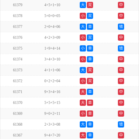
61379
4+5+1=10
大
双
中
61378
5+0+0=05
小
双
中
61377
2+0+4=06
大
单
错
61376
4+2+3=09
小
双
中
61375
1+9+4=14
小
单
错
61374
3+4+3=10
小
单
中
61373
4+1+1=06
大
双
中
61372
0+2+2=04
小
双
中
61371
9+3+4=16
大
单
中
61370
5+5+5=15
大
单
中
61369
9+0+2=11
小
单
中
61368
2+3+3=08
大
单
错
61367
9+4+7=20
大
单
中