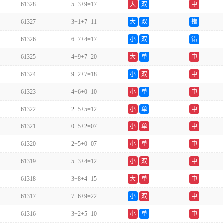
61328
5+3+9=17
大
双
中
61327
3+1+7=11
大
双
错
61326
6+7+4=17
小
双
错
61325
4+9+7=20
大
单
中
61324
9+2+7=18
小
双
中
61323
4+6+0=10
小
单
中
61322
2+5+5=12
小
单
中
61321
0+5+2=07
小
单
中
61320
2+5+0=07
小
单
中
61319
5+3+4=12
小
双
中
61318
3+8+4=15
大
单
中
61317
7+6+9=22
小
双
中
61316
3+2+5=10
小
单
中