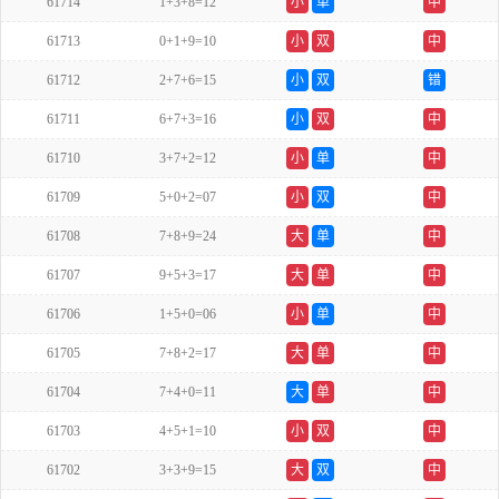
61714
1+3+8=12
小
单
中
61713
0+1+9=10
小
双
中
61712
2+7+6=15
小
双
错
61711
6+7+3=16
小
双
中
61710
3+7+2=12
小
单
中
61709
5+0+2=07
小
双
中
61708
7+8+9=24
大
单
中
61707
9+5+3=17
大
单
中
61706
1+5+0=06
小
单
中
61705
7+8+2=17
大
单
中
61704
7+4+0=11
大
单
中
61703
4+5+1=10
小
双
中
61702
3+3+9=15
大
双
中