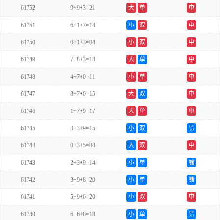
61752
9+9+3=21
大
单
中
61751
6+1+7=14
小
双
中
61750
0+1+3=04
小
双
中
61749
7+8+3=18
大
单
中
61748
4+7+0=11
小
单
中
61747
8+7+0=15
大
双
中
61746
1+7+9=17
大
单
中
61745
3+3+9=15
小
双
错
61744
0+3+5=08
大
双
中
61743
2+3+9=14
小
单
错
61742
3+9+8=20
小
单
错
61741
5+9+6=20
小
双
中
61740
6+6+6=18
小
单
错