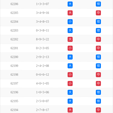
62206
1+3+3=07
大
错
62205
3+4+9=16
大
中
62204
3+4+8=15
小
错
62203
0+3+8=11
大
错
62202
8+9+5=22
大
中
62201
0+2+3=05
小
中
62200
2+9+2=13
大
错
62199
2+4+2=08
大
错
62198
0+6+6=12
小
中
62197
4+0+1=05
小
中
62196
1+0+5=06
大
错
62195
2+5+0=07
大
错
62194
2+7+8=17
大
中