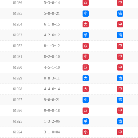
61936
5+3+6=14
双
中
61935
5+8+8=21
小
错
61934
6+1+8=15
大
中
61933
4+2+6=12
单
错
61932
8+1+3=12
双
中
61931
8+2+0=10
小
中
61930
4+5+1=10
双
中
61929
0+8+3=11
大
错
61928
4+4+6=14
大
中
61927
9+6+6=21
小
错
61926
9+9+0=18
双
中
61925
1+3+2=06
单
错
61924
3+1+0=04
小
中