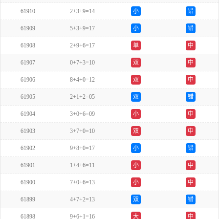
61910
2+3+9=14
小
错
61909
5+3+9=17
小
错
61908
2+9+6=17
单
中
61907
0+7+3=10
双
中
61906
8+4+0=12
双
中
61905
2+1+2=05
双
错
61904
3+0+6=09
小
中
61903
3+7+0=10
双
中
61902
9+8+0=17
小
错
61901
1+4+6=11
小
中
61900
7+0+6=13
小
中
61899
4+7+2=13
双
错
61898
9+6+1=16
大
中