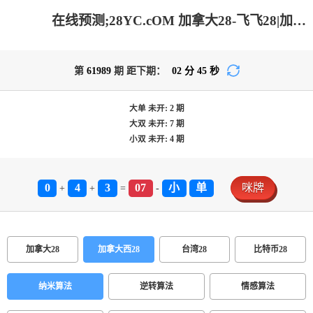
在线预测;28YC.cOM 加拿大28-飞飞28|加拿大专业在线咪牌预测|加拿大预测_极致火热优质的免费预测
第
61989
期 距下期：
02
分
45
秒
大单
未开:
2
期
大双
未开:
7
期
小双
未开:
4
期
0
4
3
07
小
单
咪牌
+
+
=
-
加拿大28
加拿大西28
台湾28
比特币28
纳米算法
逆转算法
情感算法