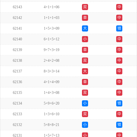
62143
4+1+1=06
双
中
62142
1+1+1=03
单
中
62141
1+5+3=09
大
错
62140
6+1+5=12
小
中
62139
9+7+3=19
单
中
62138
2+4+2=08
双
中
62137
8+3+3=14
大
中
62136
4+1+4=09
单
中
62135
1+4+3=08
双
中
62134
5+9+6=20
小
错
62133
1+3+6=10
双
中
62132
5+8+8=21
小
错
62131
1+5+7=13
小
中