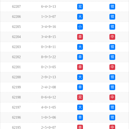
62207
6+4+3=13
双
错
62206
1+3+3=07
大
错
62205
3+4+9=16
小
错
62204
3+4+8=15
单
中
62203
0+3+8=11
大
错
62202
8+9+5=22
单
错
62201
0+2+3=05
单
中
62200
2+9+2=13
大
错
62199
2+4+2=08
单
错
62198
0+6+6=12
双
中
62197
4+0+1=05
大
错
62196
1+0+5=06
单
错
62195
2+5+0=07
单
中