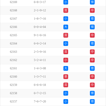
62169
6+8+3=17
小
错
62168
2+1+9=12
双
中
62167
1+8+7=16
小
错
62166
0+0+4=04
大
错
62165
9+1+6=16
双
中
62164
6+6+2=14
小
错
62163
2+5+9=16
双
中
62162
5+2+4=11
小
中
62161
1+4+3=08
大
错
62160
1+3+7=11
单
中
62159
6+6+6=18
双
中
62158
6+7+2=15
小
错
62157
7+6+7=20
小
错