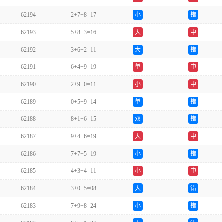
62194
2+7+8=17
小
错
62193
5+8+3=16
大
中
62192
3+6+2=11
大
错
62191
6+4+9=19
单
中
62190
2+9+0=11
小
中
62189
0+5+9=14
单
错
62188
8+1+6=15
双
错
62187
9+4+6=19
大
中
62186
7+7+5=19
小
错
62185
4+3+4=11
小
中
62184
3+0+5=08
大
错
62183
7+9+8=24
小
错