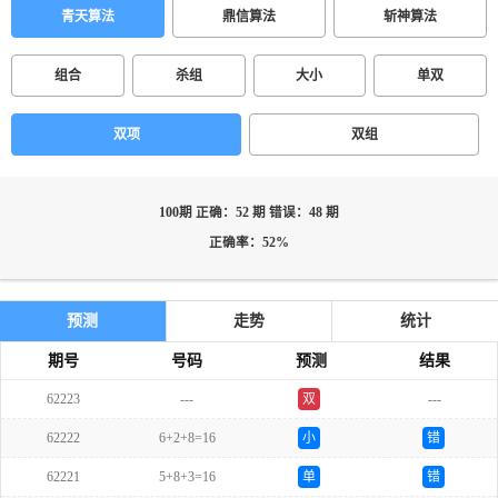
青天算法
鼎信算法
斩神算法
组合
杀组
大小
单双
双项
双组
100期 正确：52 期 错误：48 期
正确率：52%
预测
走势
统计
期号
号码
预测
结果
62223
---
双
---
62222
6+2+8=16
小
错
62221
5+8+3=16
单
错