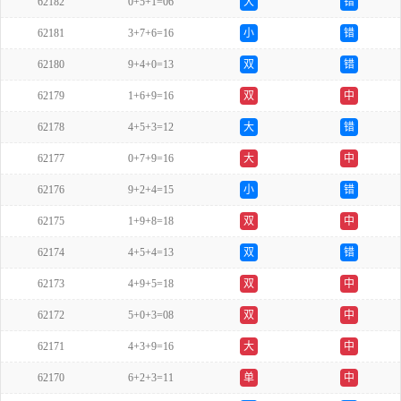
62182
0+5+1=06
大
错
62181
3+7+6=16
小
错
62180
9+4+0=13
双
错
62179
1+6+9=16
双
中
62178
4+5+3=12
大
错
62177
0+7+9=16
大
中
62176
9+2+4=15
小
错
62175
1+9+8=18
双
中
62174
4+5+4=13
双
错
62173
4+9+5=18
双
中
62172
5+0+3=08
双
中
62171
4+3+9=16
大
中
62170
6+2+3=11
单
中