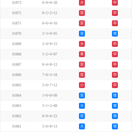
61873
6+8+6=20
大
中
61872
8+2+2=12
双
中
61871
6+6+4=16
双
中
61870
2+3+0=05
双
错
61869
2+4+9=15
大
中
61868
1+2+4=07
单
中
61867
0+4+8=12
双
中
61866
7+8+3=18
双
中
61865
5+0+7=12
小
中
61864
1+0+8=09
双
错
61863
5+1+2=08
大
错
61862
8+9+6=23
双
错
61861
5+0+8=13
大
错