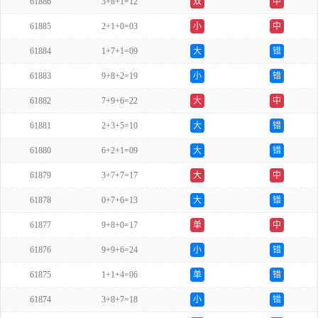
61886
3+8+1=12
双
中
61885
2+1+0=03
小
中
61884
1+7+1=09
大
错
61883
9+8+2=19
小
错
61882
7+9+6=22
大
中
61881
2+3+5=10
大
错
61880
6+2+1=09
大
错
61879
3+7+7=17
大
中
61878
0+7+6=13
大
错
61877
9+8+0=17
单
中
61876
9+9+6=24
小
错
61875
1+1+4=06
单
错
61874
3+8+7=18
小
错