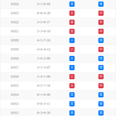
61924
3+1+0=04
单
错
61923
8+8+4=20
大
中
61922
3+5+9=17
单
中
61921
5+5+0=10
双
中
61920
4+5+7=16
小
错
61919
4+4+4=12
小
中
61918
1+6+2=09
大
错
61917
3+1+3=07
大
错
61916
1+4+1=06
小
中
61915
4+5+7=16
大
中
61914
8+1+0=09
双
错
61913
0+8+3=11
双
错
61912
8+3+9=20
单
错