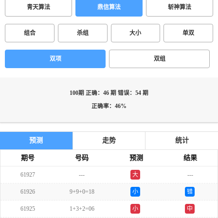
青天算法
鼎信算法
斩神算法
组合
杀组
大小
单双
双项
双组
100期 正确：46 期 错误：54 期
正确率：46%
预测
走势
统计
期号
号码
预测
结果
61927
---
大
---
61926
9+9+0=18
小
错
61925
1+3+2=06
小
中