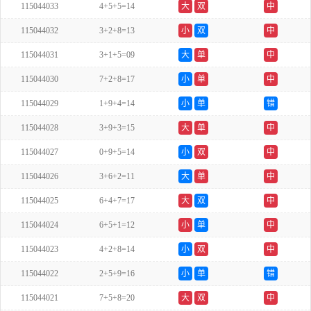
115044033
4+5+5=14
大
双
中
115044032
3+2+8=13
小
双
中
115044031
3+1+5=09
大
单
中
115044030
7+2+8=17
小
单
中
115044029
1+9+4=14
小
单
错
115044028
3+9+3=15
大
单
中
115044027
0+9+5=14
小
双
中
115044026
3+6+2=11
大
单
中
115044025
6+4+7=17
大
双
中
115044024
6+5+1=12
小
单
中
115044023
4+2+8=14
小
双
中
115044022
2+5+9=16
小
单
错
115044021
7+5+8=20
大
双
中