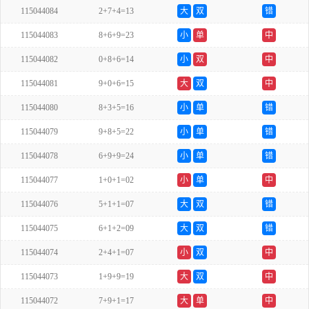
115044084
2+7+4=13
大
双
错
115044083
8+6+9=23
小
单
中
115044082
0+8+6=14
小
双
中
115044081
9+0+6=15
大
双
中
115044080
8+3+5=16
小
单
错
115044079
9+8+5=22
小
单
错
115044078
6+9+9=24
小
单
错
115044077
1+0+1=02
小
单
中
115044076
5+1+1=07
大
双
错
115044075
6+1+2=09
大
双
错
115044074
2+4+1=07
小
双
中
115044073
1+9+9=19
大
双
中
115044072
7+9+1=17
大
单
中