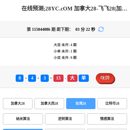
在线预测;28YC.cOM 加拿大28-飞飞28|加拿大专业在线咪牌预测|加拿大预测_极致火热优质的免费预测
第
115044086
期 距下期：
03
分
22
秒
大双
未开:
4
期
小单
未开:
1
期
小双
未开:
9
期
8
4
3
15
大
单
咪牌
+
+
=
-
加拿大28
加拿大西28
台湾28
比特币28
纳米算法
逆转算法
情感算法